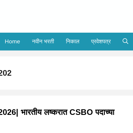
Home
नवीन भरती
निकाल
प्रवेशपत्र
202
6| भारतीय लष्करात CSBO पदाच्या