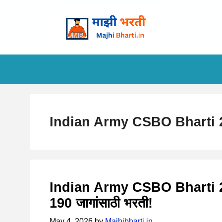
Skip
to
content
Indian Army CSBO Bharti 
Indian Army CSBO Bharti 202
190 जागांसाठी भरती!
May 4, 2026
by
Majhibharti.in