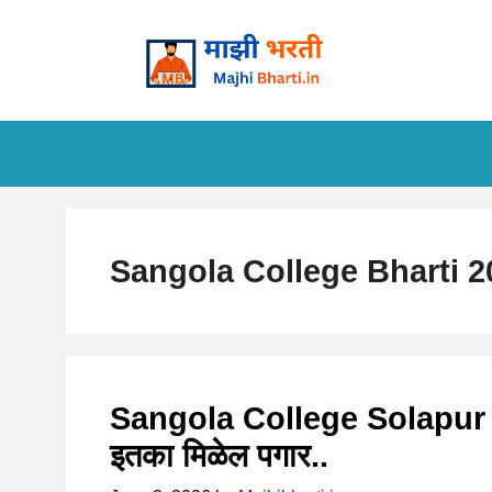
Skip
to
content
Sangola College Bharti 2
Sangola College Solapur Bh
इतका मिळेल पगार..