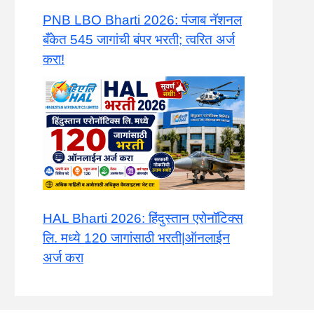
PNB LBO Bharti 2026: पंजाब नॅशनल
बँकेत 545 जागांची बंपर भरती; त्वरित अर्ज
करा!
HAL Bharti 2026: हिंदुस्तान एरोनॉटिक्स
लि. मध्ये 120 जागांसाठी भरती|ऑनलाईन
अर्ज करा