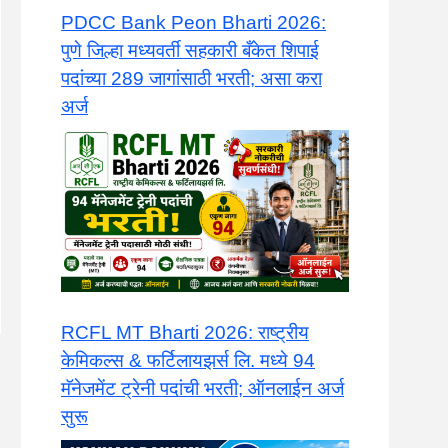
PDCC Bank Peon Bharti 2026:
पुणे जिल्हा मध्यवर्ती सहकारी बँकेत शिपाई
पदांच्या 289 जागांसाठी भरती; असा करा
अर्ज
​RCFL MT Bharti 2026: राष्ट्रीय
केमिकल्स & फर्टिलायझर्स लि. मध्ये 94
मॅनेजमेंट ट्रेनी पदांची भरती; ऑनलाईन अर्ज
सुरू