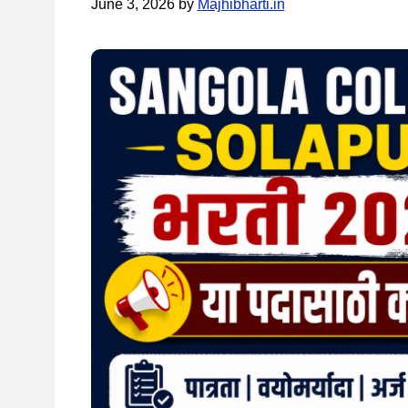
June 3, 2026
by
Majhibharti.in