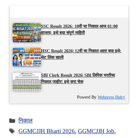
Latest Updates
SSC Result 2026: 10वी चा निकाल आज 01:00
वाजता; इथे बघा संपूर्ण माहिती
HSC Result 2026| 12वी चा निकाल आता बघा इथे;
थेट लिंक खाली
SBI Clerk Result 2026| SBI लिपिक भरतीचा
निकाल जाहीर! इथे करा चेक
Powerd By
Webpress Hub⚡
Categories
निकाल
Tags
GGMCJJH Bharti 2026
,
GGMCJJH Job
,