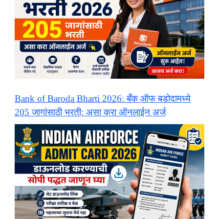
Bank of Baroda Bharti 2026: बँक ऑफ बडोदामध्ये
205 जागांसाठी भरती; असा करा ऑनलाईन अर्ज